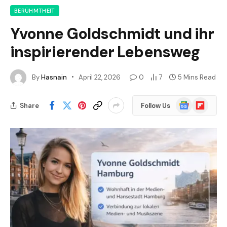
BERÜHMTHEIT
Yvonne Goldschmidt und ihr
inspirierender Lebensweg
By
Hasnain
April 22, 2026
0
7
5 Mins Read
Google
Flipboard
Share
Follow Us
News