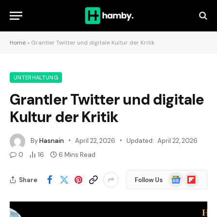
Home
»
Grantler Twitter und digitale Kultur der Kritik
UNTERHALTUNG
Grantler Twitter und digitale
Kultur der Kritik
By
Hasnain
April 22, 2026
Updated:
April 22, 2026
0
16
6 Mins Read
Google
Flipboard
Share
Follow Us
News