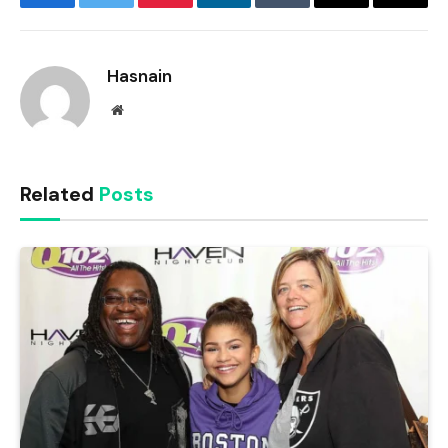
Facebook
Twitter
Pinterest
LinkedIn
Tumblr
Email
Copy
Link
Hasnain
Website
Related
Posts