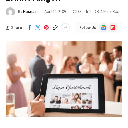
By
Hasnain
April 14, 2026
0
2
4 Mins Read
Google
Flipboard
Share
Follow Us
News