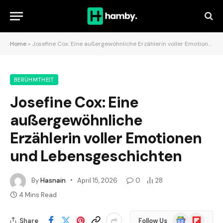
Home
»
Josefine Cox: Eine außergewöhnliche Erzählerin voller Emotionen und Lebensgeschichten
BERÜHMTHEIT
Josefine Cox: Eine
außergewöhnliche
Erzählerin voller Emotionen
und Lebensgeschichten
By
Hasnain
April 15, 2026
0
28
4 Mins Read
Google
Flipboard
Share
Follow Us