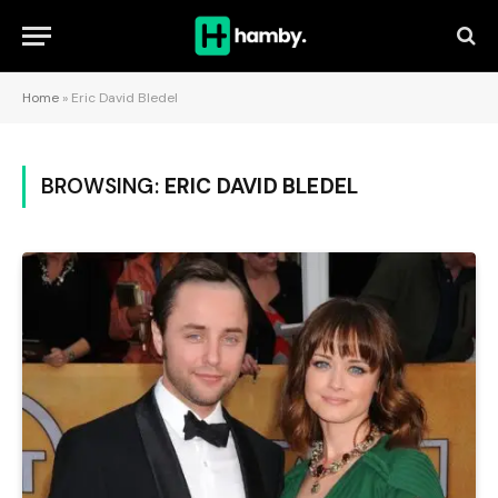
Home
»
Eric David Bledel
BROWSING:
ERIC DAVID BLEDEL