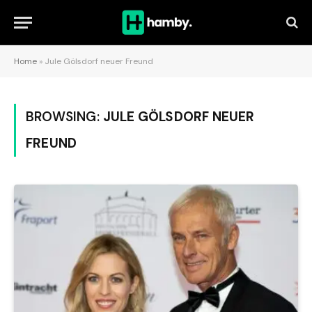
Home
»
Jule Gölsdorf neuer Freund
BROWSING:
JULE GÖLSDORF NEUER
FREUND