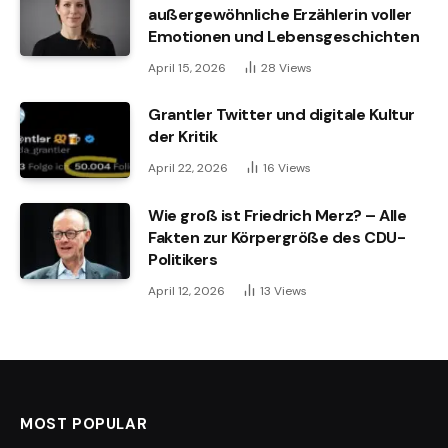
außergewöhnliche Erzählerin voller
Emotionen und Lebensgeschichten
April 15, 2026
28
Views
Grantler Twitter und digitale Kultur
der Kritik
April 22, 2026
16
Views
Wie groß ist Friedrich Merz? – Alle
Fakten zur Körpergröße des CDU-
Politikers
April 12, 2026
13
Views
MOST POPULAR