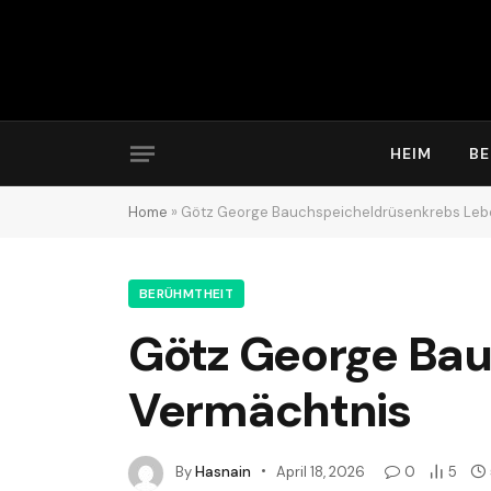
HEIM
B
Home
»
Götz George Bauchspeicheldrüsenkrebs Leb
BERÜHMTHEIT
Götz George Ba
Vermächtnis
By
Hasnain
April 18, 2026
0
5