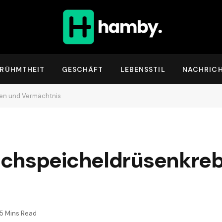
ERÜHMTHEIT
GESCHÄFT
LEBENSSTIL
NACHRIC
en und Vermächtnis
uchspeicheldrüsenkre
5 Mins Read