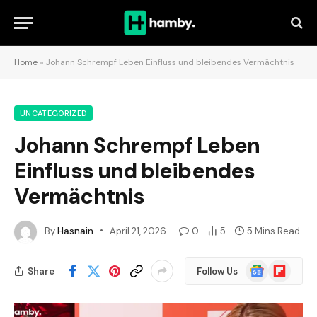
Home
»
Johann Schrempf Leben Einfluss und bleibendes Vermächtnis
UNCATEGORIZED
Johann Schrempf Leben
Einfluss und bleibendes
Vermächtnis
By
Hasnain
April 21, 2026
0
5
5 Mins Read
Google
Flipboard
Share
Follow Us
News