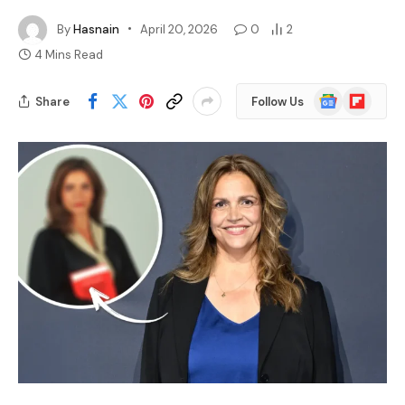
By
Hasnain
April 20, 2026
0
2
4 Mins Read
Google
Flipboard
Share
Follow Us
News