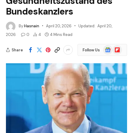
Gesundheitszustand des
Bundeskanzlers
By
Hasnain
April 20, 2026
Updated:
April 20,
2026
0
4
4 Mins Read
Google
Flipboard
Share
Follow Us
News