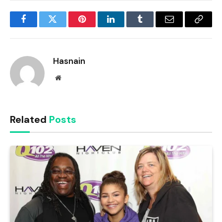
Facebook
Twitter
Pinterest
LinkedIn
Tumblr
Email
Copy
Link
Hasnain
Website
Related
Posts