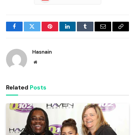
Facebook
Twitter
Pinterest
LinkedIn
Tumblr
Email
Copy
Link
Hasnain
Website
Related
Posts