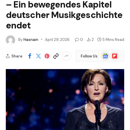
– Ein bewegendes Kapitel
deutscher Musikgeschichte
endet
By
Hasnain
April 29, 2026
0
2
5 Mins Read
Google
Flipboard
Share
Follow Us
News