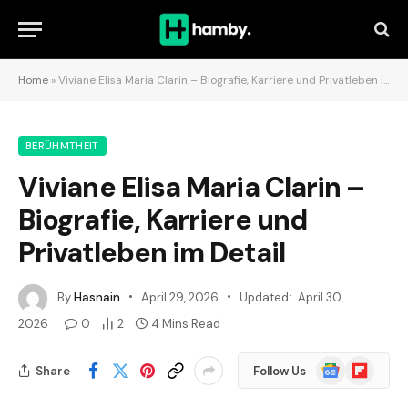
Home
»
Viviane Elisa Maria Clarin – Biografie, Karriere und Privatleben im Detail
BERÜHMTHEIT
Viviane Elisa Maria Clarin –
Biografie, Karriere und
Privatleben im Detail
By
Hasnain
April 29, 2026
Updated:
April 30,
2026
0
2
4 Mins Read
Google
Flipboard
Share
Follow Us
News