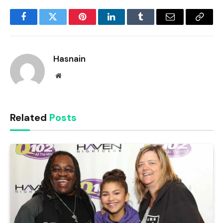
Facebook
Twitter
Pinterest
LinkedIn
Tumblr
Email
Copy
Link
Hasnain
Website
Related
Posts