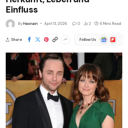
Einfluss
By
Hasnain
April 13, 2026
0
2
4 Mins Read
Google
Flipboard
Share
Follow Us
News