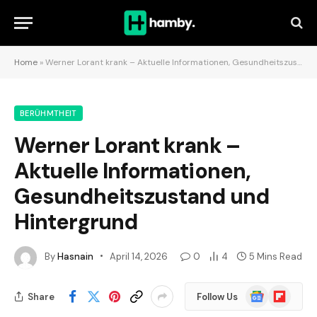
Home
»
Werner Lorant krank – Aktuelle Informationen, Gesundheitszustand und Hintergrund
BERÜHMTHEIT
Werner Lorant krank –
Aktuelle Informationen,
Gesundheitszustand und
Hintergrund
By
Hasnain
April 14, 2026
0
4
5 Mins Read
Google
Flipboard
Share
Follow Us
News