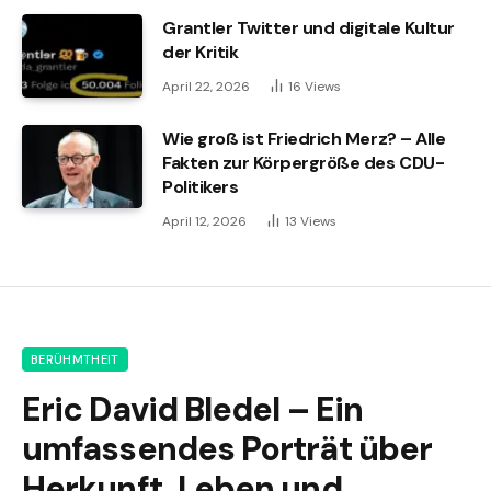
Grantler Twitter und digitale Kultur
der Kritik
April 22, 2026
16
Views
Wie groß ist Friedrich Merz? – Alle
Fakten zur Körpergröße des CDU-
Politikers
April 12, 2026
13
Views
BERÜHMTHEIT
Eric David Bledel – Ein
umfassendes Porträt über
Herkunft, Leben und