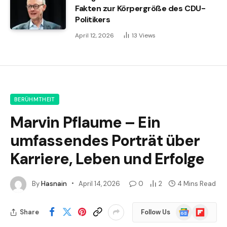
Fakten zur Körpergröße des CDU-
Politikers
April 12, 2026
13
Views
BERÜHMTHEIT
Marvin Pflaume – Ein
umfassendes Porträt über
Karriere, Leben und Erfolge
By
Hasnain
April 14, 2026
0
2
4 Mins Read
Google
Flipboard
Share
Follow Us
News