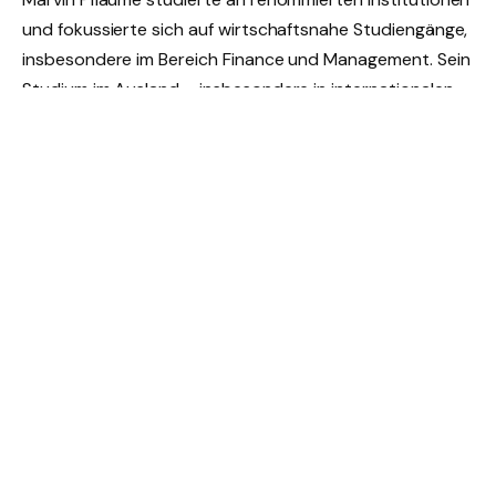
und fokussierte sich auf wirtschaftsnahe Studiengänge,
insbesondere im Bereich Finance und Management. Sein
Studium im Ausland – insbesondere in internationalen
Metropolen – zeigt deutlich seinen globalen Anspruch
und seine Ambitionen, sich international zu etablieren.
Karriere und berufliche
Entwicklung
Im Gegensatz zu seinem Vater hat sich Marvin Pflaume
zunächst nicht primär für das klassische Fernsehen
entschieden. Stattdessen konzentriert er sich auf eine
Karriere im Finanz- und Investmentbereich.
Beruflicher Fokus: Finance & Investment