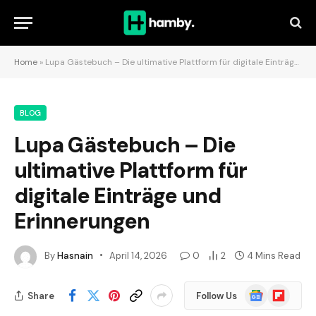
Home
»
Lupa Gästebuch – Die ultimative Plattform für digitale Einträge und Erinnerungen
BLOG
Lupa Gästebuch – Die
ultimative Plattform für
digitale Einträge und
Erinnerungen
By
Hasnain
April 14, 2026
0
2
4 Mins Read
Google
Flipboard
Share
Follow Us
News